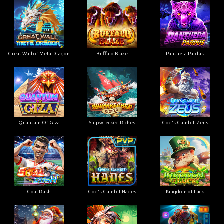
Great Wall of Meta Dragon
Buffalo Blaze
Panthera Pardus
Quantum Of Giza
Shipwrecked Riches
God's Gambit: Zeus
Goal Rush
God's Gambit Hades
Kingdom of Luck