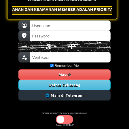
NAN DAN KEAMANAN MEMBER ADALAH PRIORITAS KAMI
Remember Me
Masuk
Daftar Sekarang
Main di Telegram
AKTIFKAN PROTEKSI LOKASI & REKENING
Status : INACTIVE