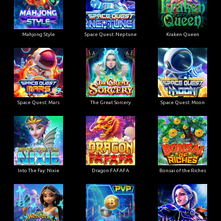
Mahjong Style
Space Quest: Neptune
Kraken Queen
Space Quest: Mars
The Great Sorcery
Space Quest: Moon
Into The Fay: Nixie
Dragon FAFAFA
Bonsai of the Riches