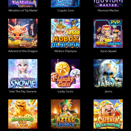
Wonders of Taj Mahal
Crypto Coin
Illuvium Master
Advent of the Dragon
Mobox Olympia
Apes Squad
Into The Fay: Snowie
Lucky Coins
Jarvis