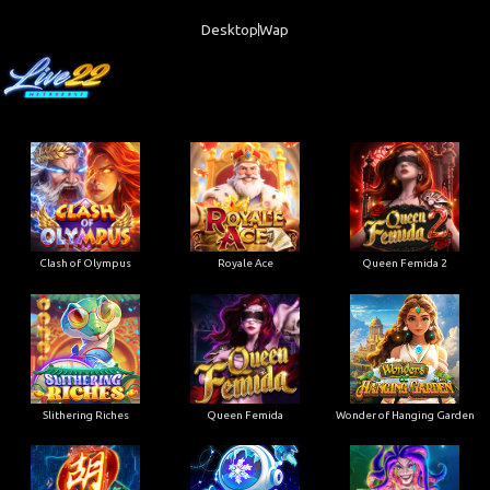
Desktop
Wap
Clash of Olympus
Royale Ace
Queen Femida 2
Slithering Riches
Queen Femida
Wonder of Hanging Garden