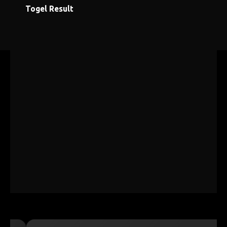
Togel Result