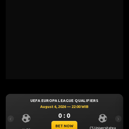
ALIFIERS
UEFA EUROPA LEAGUE QUALIFI
0 WIB
August 7, 2026 — 00:00 WIB
0 : 0
Previous
Next
BET NOW
CS Universitatea