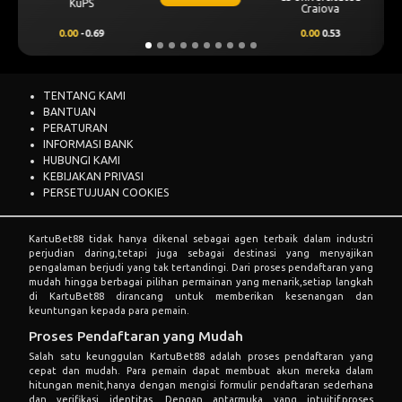
Red Bull Salzburg
Craiova
0.00
0.53
0.75
0.65
TENTANG KAMI
BANTUAN
PERATURAN
INFORMASI BANK
HUBUNGI KAMI
KEBIJAKAN PRIVASI
PERSETUJUAN COOKIES
KartuBet88
tidak hanya dikenal sebagai agen terbaik dalam industri
perjudian daring,tetapi juga sebagai destinasi yang menyajikan
pengalaman berjudi yang tak tertandingi. Dari proses pendaftaran yang
mudah hingga berbagai pilihan permainan yang menarik,setiap langkah
di KartuBet88 dirancang untuk memberikan kesenangan dan
keuntungan kepada para pemain.
Proses Pendaftaran yang Mudah
Salah satu keunggulan KartuBet88 adalah proses pendaftaran yang
cepat dan mudah. Para pemain dapat membuat akun mereka dalam
hitungan menit,hanya dengan mengisi formulir pendaftaran sederhana
dan verifikasi identitas. Dengan antarmuka yang intuitif,proses