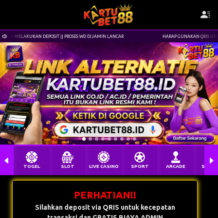
MELAKUKAN DEPOSIT || PROSES WD DIJAMIN LANCAR
HARAP GUNAKAN QRIS UNTUK ME
TOGEL
SLOT
LIVE CASINO
SPORT
ARCADE
SABU
Silahkan deposit via QRIS untuk kecepatan
transaksi dan GRATIS BIAYA ADMIN