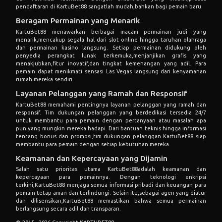
pendaftaran di KartuBet88 sangatlah mudah,bahkan bagi pemain baru.
Beragam Permainan yang Menarik
KartuBet88 menawarkan berbagai macam permainan judi yang
menarik,mencakup segala hal dari slot online hingga taruhan olahraga
dan permainan kasino langsung. Setiap permainan didukung oleh
penyedia perangkat lunak terkemuka,menjanjikan grafis yang
menakjubkan,fitur inovatif,dan tingkat kemenangan yang adil. Para
pemain dapat menikmati sensasi Las Vegas langsung dari kenyamanan
rumah mereka sendiri.
Layanan Pelanggan yang Ramah dan Responsif
KartuBet88 memahami pentingnya layanan pelanggan yang ramah dan
responsif. Tim dukungan pelanggan yang berdedikasi tersedia 24/7
untuk membantu para pemain dengan pertanyaan atau masalah apa
pun yang mungkin mereka hadapi. Dari bantuan teknis hingga informasi
tentang bonus dan promosi,tim dukungan pelanggan KartuBet88 siap
membantu para pemain dengan setiap kebutuhan mereka.
Keamanan dan Kepercayaan yang Dijamin
Salah satu prioritas utama
KartuBet88
adalah keamanan dan
kepercayaan para pemainnya. Dengan teknologi enkripsi
terkini,KartuBet88 menjaga semua informasi pribadi dan keuangan para
pemain tetap aman dan terlindungi. Selain itu,sebagai agen yang diatur
dan dilisensikan,KartuBet88 memastikan bahwa semua permainan
berlangsung secara adil dan transparan.