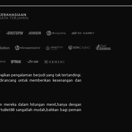
ajikan pengalaman berjudi yang tak tertandingi.
 dirancang untuk memberikan kesenangan dan
n mereka dalam hitungan menit,hanya dengan
KartuBet88 sangatlah mudah,bahkan bagi pemain
lahraga dan permainan kasino langsung. Setiap