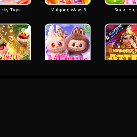
ucky Tiger
Mahjong Ways 3
Sugar Hig
ichu Pichu
Labuby
Legacy Of A