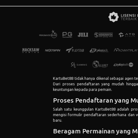
Grimoire
Th
KartuBet88
tidak hanya dikenal sebagai agen te
Dari proses pendaftaran yang mudah hingga
keuntungan kepada para pemain.
Proses Pendaftaran yang M
Salah satu keunggulan KartuBet88 adalah p
mengisi formulir pendaftaran sederhana dan v
baru.
Beragam Permainan yang M
KartuBet88 menawarkan berbagai macam permain