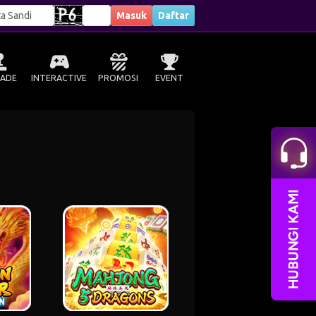
UK MELAKUKAN DEPOSIT || PROSES WD DIJAMIN LANCAR
Masuk
Daftar
ADE
INTERACTIVE
PROMOSI
EVENT