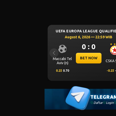
Throne of Poseidon
Batt
UEFA EUROPA LEAGUE QUALIFI
August 7, 2026 — 00:00 WIB
0 : 0
Previous
Gems Miner
Op
BET NOW
Lincoln Red
Omo
Imps (n)
Nico
-0.75
-0.86
0.75
TELEGRA
Daftar
Login
Fiery Boxing
Su