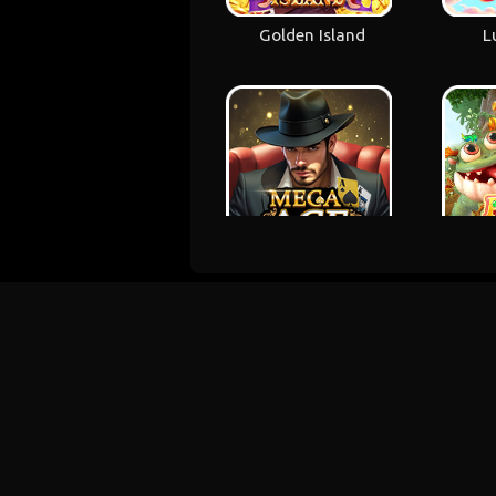
Golden Island
L
Mega Ace
P