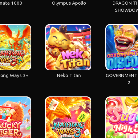
inata 1000
Olympus Apollo
DRAGON TI
SHOWDO
ong Ways 3+
Neko Titan
GOVERNMENT 
2