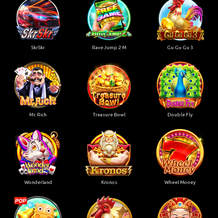
SkrSkr
Rave Jump 2 M
Gu Gu Gu 3
Mr. Rich
Treasure Bowl
Double Fly
Wonderland
Kronos
Wheel Money