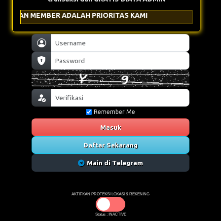
R ADALAH PRIORITAS KAMI
Remember Me
Masuk
Daftar Sekarang
Main di Telegram
AKTIFKAN PROTEKSI LOKASI & REKENING
Status : INACTIVE