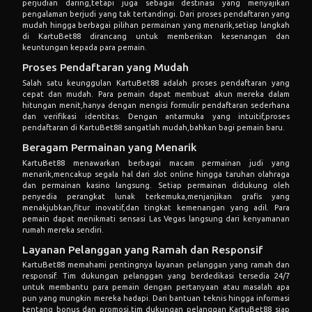
perjudian daring,tetapi juga sebagai destinasi yang menyajikan
pengalaman berjudi yang tak tertandingi. Dari proses pendaftaran yang
mudah hingga berbagai pilihan permainan yang menarik,setiap langkah
di KartuBet88 dirancang untuk memberikan kesenangan dan
keuntungan kepada para pemain.
Proses Pendaftaran yang Mudah
Salah satu keunggulan KartuBet88 adalah proses pendaftaran yang
cepat dan mudah. Para pemain dapat membuat akun mereka dalam
hitungan menit,hanya dengan mengisi formulir pendaftaran sederhana
dan verifikasi identitas. Dengan antarmuka yang intuitif,proses
pendaftaran di KartuBet88 sangatlah mudah,bahkan bagi pemain baru.
Beragam Permainan yang Menarik
KartuBet88 menawarkan berbagai macam permainan judi yang
menarik,mencakup segala hal dari slot online hingga taruhan olahraga
dan permainan kasino langsung. Setiap permainan didukung oleh
penyedia perangkat lunak terkemuka,menjanjikan grafis yang
menakjubkan,fitur inovatif,dan tingkat kemenangan yang adil. Para
pemain dapat menikmati sensasi Las Vegas langsung dari kenyamanan
rumah mereka sendiri.
Layanan Pelanggan yang Ramah dan Responsif
KartuBet88 memahami pentingnya layanan pelanggan yang ramah dan
responsif. Tim dukungan pelanggan yang berdedikasi tersedia 24/7
untuk membantu para pemain dengan pertanyaan atau masalah apa
pun yang mungkin mereka hadapi. Dari bantuan teknis hingga informasi
tentang bonus dan promosi,tim dukungan pelanggan KartuBet88 siap