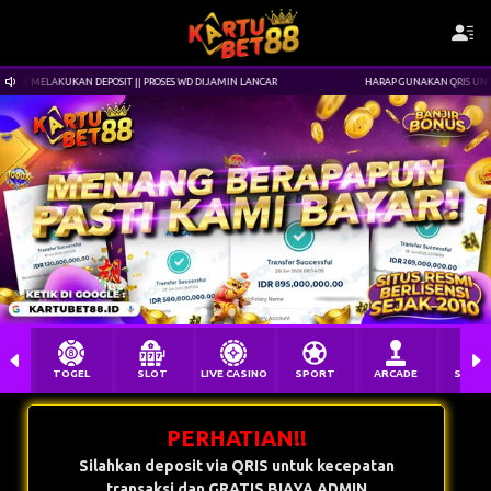
IT || PROSES WD DIJAMIN LANCAR
HARAP GUNAKAN QRIS UNTUK MELAKUKAN DEPOSIT
TOGEL
SLOT
LIVE CASINO
SPORT
ARCADE
SABU
PERHATIAN!!
Silahkan deposit via QRIS untuk kecepatan
transaksi dan GRATIS BIAYA ADMIN