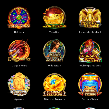
Hot Spin
Yuan Bao
Invincible Elephant
Dragon Heart
Wild Tarzan
Wukong & Peaches
Apsaras
Diamond Treasure
Fortune Totem