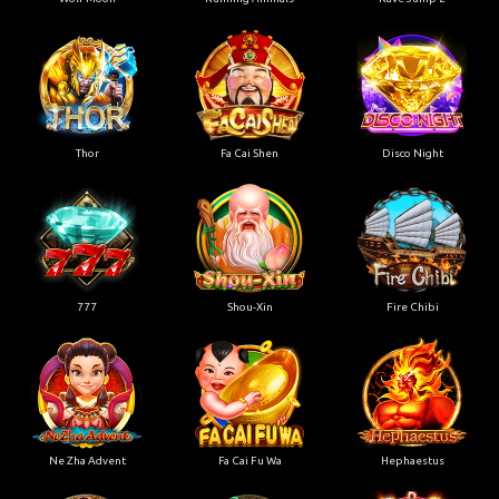
Thor
Fa Cai Shen
Disco Night
777
Shou-Xin
Fire Chibi
Ne Zha Advent
Fa Cai Fu Wa
Hephaestus