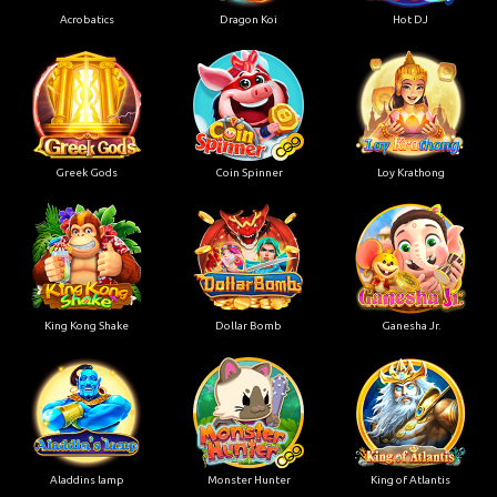
Acrobatics
Dragon Koi
Hot DJ
Greek Gods
Coin Spinner
Loy Krathong
King Kong Shake
Dollar Bomb
Ganesha Jr.
Aladdins lamp
Monster Hunter
King of Atlantis