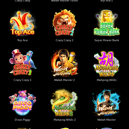
Crazy Crazy
Watah Master Turbo
Top Ace 2
Top Ace
Crazy Crazy 2
Super Power Bank
Crazy Crazy 3
Watah Master 2
Mahjong Wilds
Disco Piggy
Mahjong Wilds 2
Watah Master