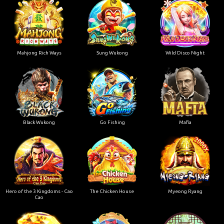
Mahjong Rich Ways
Sung Wukong
Wild Disco Night
Black Wukong
Go Fishing
Mafia
Hero of the 3 Kingdoms - Cao
The Chicken House
Myeong Ryang
Cao