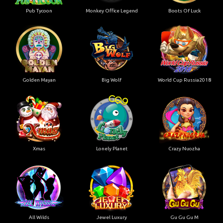
Pub Tycoon
Monkey Office Legend
Boots Of Luck
Golden Mayan
Big Wolf
World Cup Russia2018
Xmas
Lonely Planet
Crazy Nuozha
All Wilds
Jewel Luxury
Gu Gu Gu M