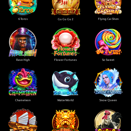
6 Toros
Flying Cai Shen
Gu Gu Gu 2
Rave High
Flower Fortunes
So Sweet
Chameleon
WaterWorld
Snow Queen