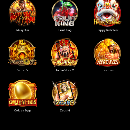
MuayThai
Fruit King
Happy Rich Year
Super 5
Fa Cai Shen M
Hercules
Golden Eggs
Zeus M