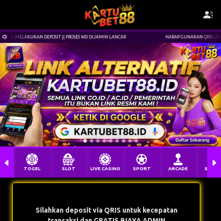
K MELAKUKAN DEPOSIT || PROSES WD DIJAMIN LANCAR
HARAP GUNAKAN QRIS UNTUK 
TOGEL
SLOT
LIVE CASINO
SPORT
ARCADE
SABU
PERHATIAN!!
Silahkan deposit via QRIS untuk kecepatan
transaksi dan GRATIS BIAYA ADMIN